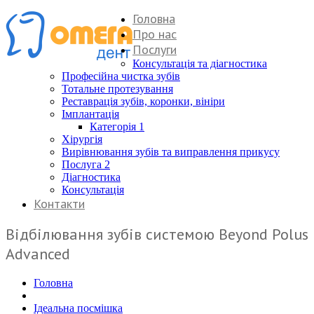
Головна
Про нас
Послуги
Консультація та діагностика
Професійна чистка зубів
Тотальне протезування
Реставрація зубів, коронки, вініри
Імплантація
Категорія 1
Хірургія
Вирівнювання зубів та виправлення прикусу
Послуга 2
Діагностика
Консультація
Контакти
Відбілювання зубів системою Beyond Polus
Advanced
Головна
Ідеальна посмішка