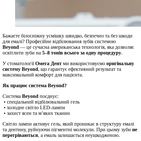
Бажаєте білосніжну усмішку швидко, безпечно та без шкоди
для емалі? Професійне відбілювання зубів системою
Beyond
— це сучасна американська технологія, яка дозволяє
освітлити зуби на
5–8 тонів всього за одну процедуру
.
У стоматології
Омега Дент
ми використовуємо
оригінальну
систему Beyond
, що гарантує ефективний результат та
максимальний комфорт для пацієнта.
Як працює система Beyond?
Система
Beyond
поєднує:
• спеціальний відбілювальний гель
• холодне світло LED-лампи
• захист ясен та м’яких тканин
Світло лампи активує гель, який проникає в структуру емалі
та дентину, руйнуючи пігментні молекули. При цьому зуби
не
перегріваються
, а емаль залишається неушкодженою.