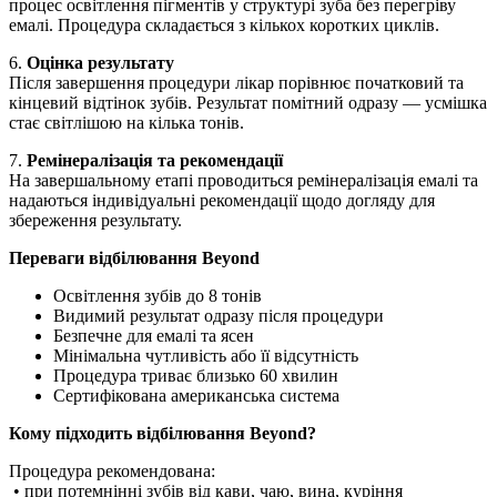
процес освітлення пігментів у структурі зуба без перегріву
емалі. Процедура складається з кількох коротких циклів.
6.
Оцінка результату
Після завершення процедури лікар порівнює початковий та
кінцевий відтінок зубів. Результат помітний одразу — усмішка
стає світлішою на кілька тонів.
7.
Ремінералізація та рекомендації
На завершальному етапі проводиться ремінералізація емалі та
надаються індивідуальні рекомендації щодо догляду для
збереження результату.
Переваги відбілювання Beyond
Освітлення зубів до 8 тонів
Видимий результат одразу після процедури
Безпечне для емалі та ясен
Мінімальна чутливість або її відсутність
Процедура триває близько 60 хвилин
Сертифікована американська система
Кому підходить відбілювання Beyond?
Процедура рекомендована:
• при потемнінні зубів від кави, чаю, вина, куріння