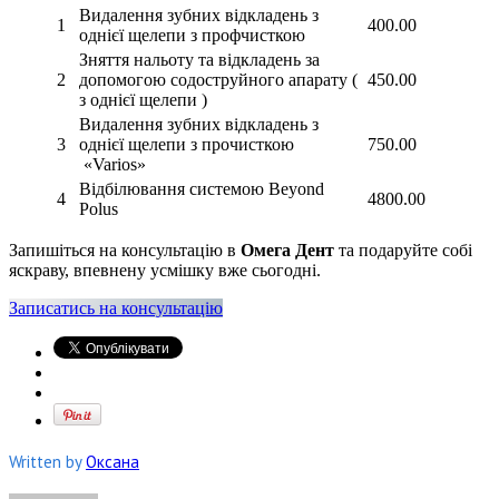
Видалення зубних відкладень з
1
400.00
однієї щелепи з профчисткою
Зняття нальоту та відкладень за
2
допомогою содоструйного апарату (
450.00
з однієї щелепи )
Видалення зубних відкладень з
3
однієї щелепи з прочисткою
750.00
«Varios»
Відбілювання системою Beyond
4
4800.00
Polus
Запишіться на консультацію в
Омега Дент
та подаруйте собі
яскраву, впевнену усмішку вже сьогодні.
Записатись на консультацію
Written by
Оксана