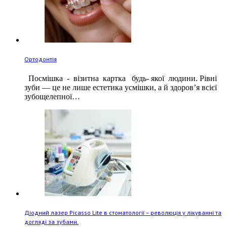
Ортодонтія
Посмішка - візитна картка будь- якої людини. Рівні
зуби — це не лише естетика усмішки, а й здоров’я всієї
зубощелепної…
Діодний лазер Picasso Lite в стоматології – революція у лікуванні та
догляді за зубами.