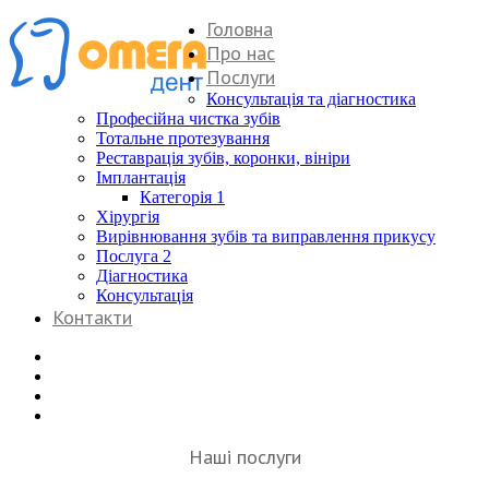
Головна
Про нас
Послуги
Консультація та діагностика
Професійна чистка зубів
Тотальне протезування
Реставрація зубів, коронки, вініри
Імплантація
Категорія 1
Хірургія
Вирівнювання зубів та виправлення прикусу
Послуга 2
Діагностика
Консультація
Контакти
Наші послуги