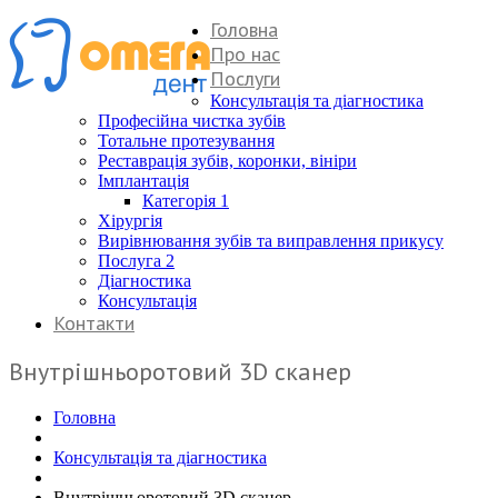
Головна
Про нас
Послуги
Консультація та діагностика
Професійна чистка зубів
Тотальне протезування
Реставрація зубів, коронки, вініри
Імплантація
Категорія 1
Хірургія
Вирівнювання зубів та виправлення прикусу
Послуга 2
Діагностика
Консультація
Контакти
Внутрішньоротовий 3D сканер
Головна
Консультація та діагностика
Внутрішньоротовий 3D сканер