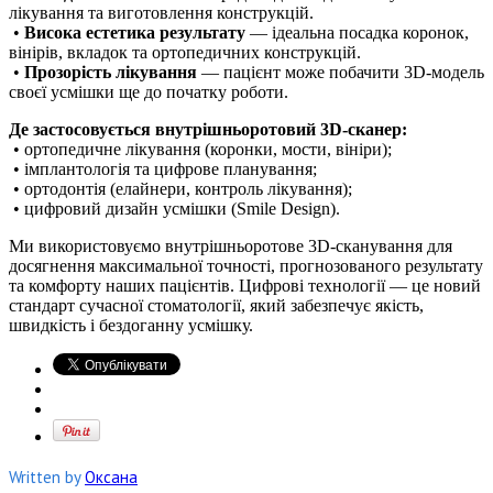
лікування та виготовлення конструкцій.
•
Висока естетика результату
— ідеальна посадка коронок,
вінірів, вкладок та ортопедичних конструкцій.
•
Прозорість лікування
— пацієнт може побачити 3D-модель
своєї усмішки ще до початку роботи.
Де застосовується внутрішньоротовий 3D-сканер:
• ортопедичне лікування (коронки, мости, вініри);
• імплантологія та цифрове планування;
• ортодонтія (елайнери, контроль лікування);
• цифровий дизайн усмішки (Smile Design).
Ми використовуємо внутрішньоротове 3D-сканування для
досягнення максимальної точності, прогнозованого результату
та комфорту наших пацієнтів. Цифрові технології — це новий
стандарт сучасної стоматології, який забезпечує якість,
швидкість і бездоганну усмішку.
Written by
Оксана