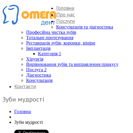
Головна
Про нас
Послуги
Консультація та діагностика
Професійна чистка зубів
Тотальне протезування
Реставрація зубів, коронки, вініри
Імплантація
Категорія 1
Хірургія
Вирівнювання зубів та виправлення прикусу
Послуга 2
Діагностика
Консультація
Контакти
Зуби мудрості
Головна
Зуби мудрості